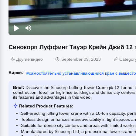
Синокорп Луффинг Тауэр Крейн Джиб 12 
Другие видео
September 09, 2023
Categor
Бирки:
#
самостоятельно устанавливающийся кран с вышест
Brief:
Discover the Sinocorp Luffing Tower Crane jib 12 Tonne, a
construction. Ideal for high-rise buildings and dense city cente
its features and advantages in this video.
Related Product Features:
Self-erecting luffing tower crane with a 10-ton capacity, perf
Topless design enhances maneuverability in tight spaces and
Suitable for dense city centers and areas with limited worki
Manufactured by Sinocorp Ltd, a professional tower crane ma