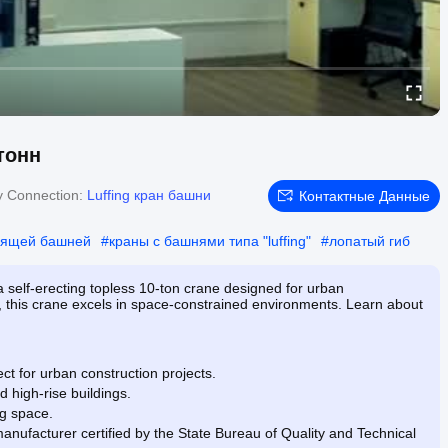
тонн
y Connection:
Luffing кран башни
Контактные Данные
оящей башней
#
краны с башнями типа "luffing"
#
лопатый гиб
 self-erecting topless 10-ton crane designed for urban
rs, this crane excels in space-constrained environments. Learn about
ect for urban construction projects.
 high-rise buildings.
ng space.
nufacturer certified by the State Bureau of Quality and Technical