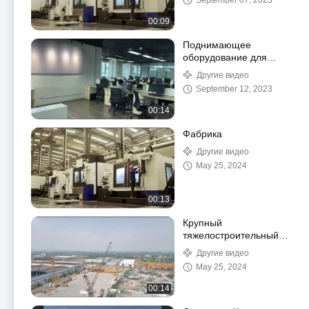
September 07, 2023
00:09
Поднимающее
оборудование для
строительства башен
Другие видео
Поднимающее
September 12, 2023
оборудование для
пассажиров
00:14
Фабрика
Другие видео
May 25, 2024
00:13
Крупный
тяжелостроительный
башенный кран с
Другие видео
хорошим качеством
May 25, 2024
00:14