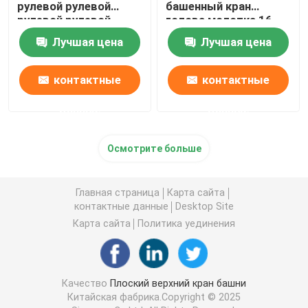
рулевой рулевой
башенный кран
рулевой рулевой
голова молотка 16
рулевой рулевой
тонн
Лучшая цена
Лучшая цена
рулевой рулевой
рулевой рулевой
рулевой рулевой
контактные
контактные
рулевой рулевой
рулевой рулевой
данные
данные
рулевой рулевой 6
тонн
Осмотрите больше
Главная страница
Карта сайта
контактные данные
Desktop Site
Карта сайта
Политика уединения
Качество
Плоский верхний кран башни
Китайская фабрика.Copyright © 2025