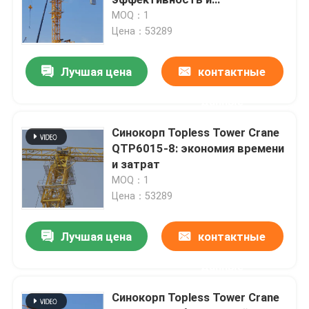
безопасность
MOQ：1
Цена：53289
Luffing кран башни
Лучшая цена
контактные
Строительный подъемник
данные
Кран башни заграждения
Синокорп Topless Tower Crane
QTP6015-8: экономия времени
и затрат
Гиб башенный кран
MOQ：1
Цена：53289
строительный подъемник
Лучшая цена
контактные
8-тонный башенный кран
данные
Синокорп Topless Tower Crane
10-тонный башенный кран