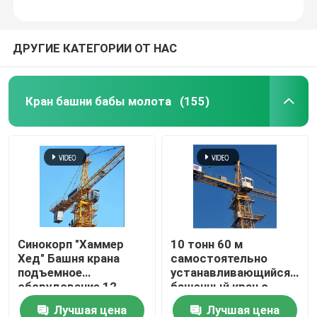
ДРУГИЕ КАТЕГОРИИ ОТ НАС
Кран башни бабы молота
(155)
Синокорп "Хаммер
10 тонн 60 м
Хед" Башня крана
самостоятельно
подъемное
устанавливающийся
оборудование 12
башенный кран с
тонн 16 тонн
головой молота
Лучшая цена
Лучшая цена