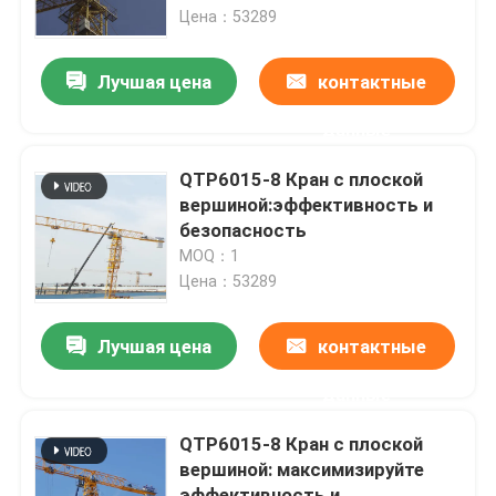
Цена：53289
О Компании
Лучшая цена
контактные
данные
Наша фабрика
QTP6015-8 Кран с плоской
контроль качества
вершиной:эффективность и
безопасность
MOQ：1
контактные данные
Цена：53289
Отправить запрос
Лучшая цена
контактные
данные
Плоский верхний кран башни
QTP6015-8 Кран с плоской
вершиной: максимизируйте
Кран башни бабы молота
эффективность и