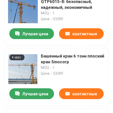
QTP6015-8: безопасный,
надежный, экономичный
5-тонный башенный кран
MOQ：1
Цена：53289
Лучшая цена
контактные
данные
Башенный кран 6 тонн плоский
кран Sinocorp
MOQ：1
Цена：53289
Лучшая цена
контактные
данные