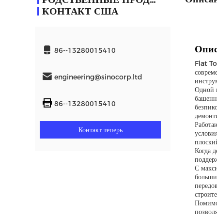
КОНТАКТ США
Опис
86--13280015410
Flat T
совреме
engineering@sinocorp.ltd
инстру
Одной 
башенн
86--13280015410
безпик
демонт
Работа
Контакт теперь
условия
плоский
Когда 
поддер
С макс
больши
передо
строит
Помимо
позвол