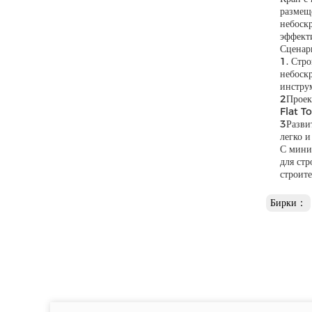
размещ
небоск
эффект
Сценар
1. Стр
небоск
инстру
2Проек
Flat T
3Разви
легко 
С мини
для ст
строите
Бирки：