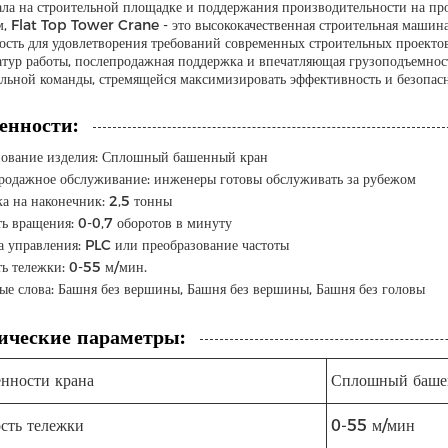
ала на строительной площадке и поддержания производительности на про
, Flat Top Tower Crane - это высококачественная строительная машина, 
ость для удовлетворения требований современных строительных проекто
атур работы, послепродажная поддержка и впечатляющая грузоподъемнос
ельной команды, стремящейся максимизировать эффективность и безопасн
енности:
ование изделия: Сплошный башенный кран
родажное обслуживание: инженеры готовы обслуживать за рубежом
ка на наконечник: 2,5 тонны
ть вращения: 0-0,7 оборотов в минуту
а управления: PLC или преобразование частоты
ть тележки: 0-55 м/мин.
ые слова: Башня без вершины, Башня без вершины, Башня без головы
ические параметры:
нности крана
Сплошный баше
сть тележки
0-55 м/мин