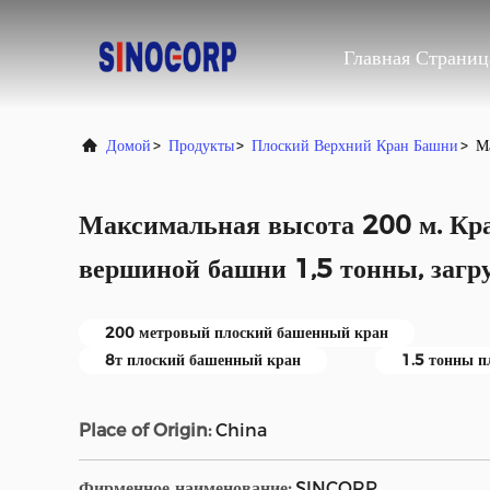
Главная Страниц
Домой
>
Продукты
>
Плоский Верхний Кран Башни
>
М
Максимальная высота 200 м. Кра
вершиной башни 1,5 тонны, загру
200 метровый плоский башенный кран
8т плоский башенный кран
1.5 тонны п
Place of Origin:
China
Фирменное наименование:
SINCORP