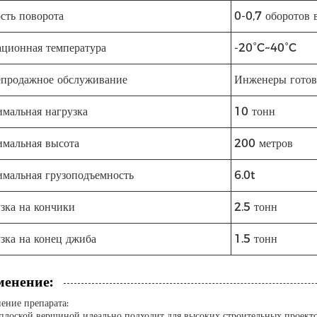
сть поворота
0-0,7 оборотов 
ционная температура
-20°C~40°C
продажное обслуживание
Инженеры готов
мальная нагрузка
10 тонн
мальная высота
200 метров
мальная грузоподъемность
6.0t
зка на кончики
2.5 тонн
зка на конец джиба
1.5 тонн
енение:
ение препарата:
плоской вершиной идеально подходит для высоких строительных проектов