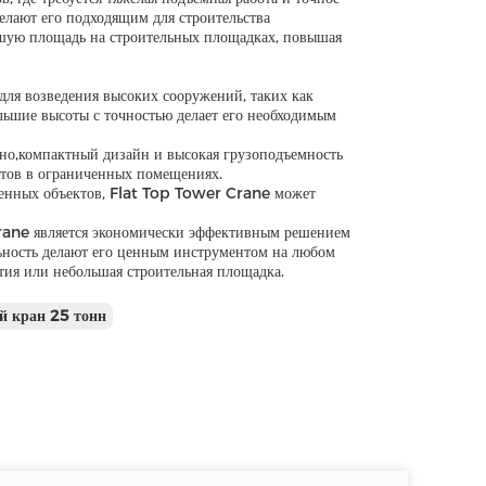
елают его подходящим для строительства
ьшую площадь на строительных площадках, повышая
для возведения высоких сооружений, таких как
льшие высоты с точностью делает его необходимым
ено,компактный дизайн и высокая грузоподъемность
тов в ограниченных помещениях.
шленных объектов, Flat Top Tower Crane может
ane является экономически эффективным решением
льность делают его ценным инструментом на любом
ития или небольшая строительная площадка.
й кран 25 тонн