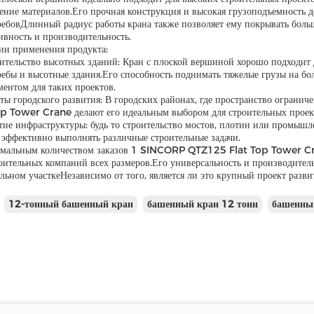
ение материалов.Его прочная конструкция и высокая грузоподъемность д
ребовДлинный радиус работы крана также позволяет ему покрывать бол
ивность и производительность.
ии применения продукта:
оительство высотных зданий: Кран с плоской вершиной хорошо подходит 
ребы и высотные здания.Его способность поднимать тяжелые грузы на бо
ментом для таких проектов.
ты городского развития: В городских районах, где пространство огранич
op Tower Crane делают его идеальным выбором для строительных проек
тие инфраструктуры: будь то строительство мостов, плотин или промы
и эффективно выполнять различные строительные задачи.
мальным количеством заказов 1 SINCORP QTZ125 Flat Top Tower Cr
роительных компаний всех размеров.Его универсальность и производите
льном участкеНезависимо от того, является ли это крупный проект разв
12-тонный башенный кран
башенный кран 12 тонн
башенны