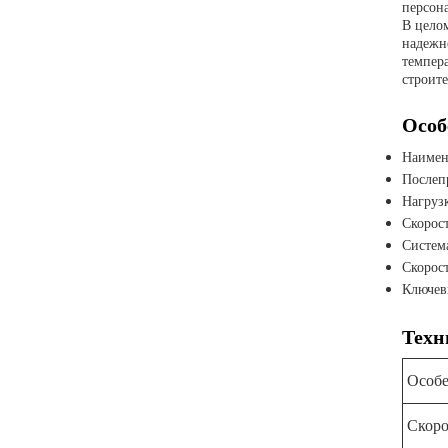
персон
В целом
надежн
темпер
строит
Особ
Наимен
Послеп
Нагруз
Скорос
Систем
Скорос
Ключев
Техн
Особе
Скоро