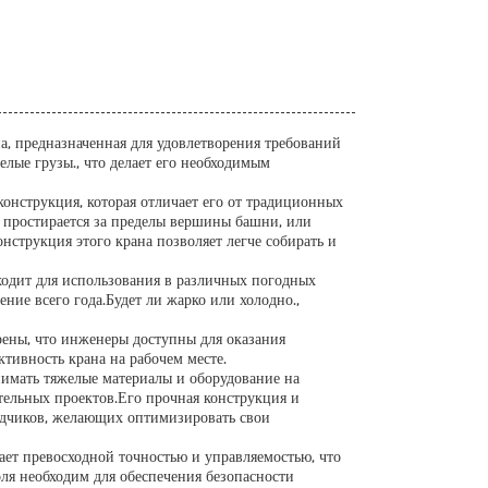
, предназначенная для удовлетворения требований
елые грузы., что делает его необходимым
онструкция, которая отличает его от традиционных
 простирается за пределы вершины башни, или
струкция этого крана позволяет легче собирать и
ходит для использования в различных погодных
ние всего года.Будет ли жарко или холодно.,
рены, что инженеры доступны для оказания
тивность крана на рабочем месте.
имать тяжелые материалы и оборудование на
тельных проектов.Его прочная конструкция и
ядчиков, желающих оптимизировать свои
ет превосходной точностью и управляемостью, что
ля необходим для обеспечения безопасности