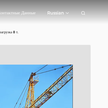
онтактные Данные
Russian
агрузка 8 т.