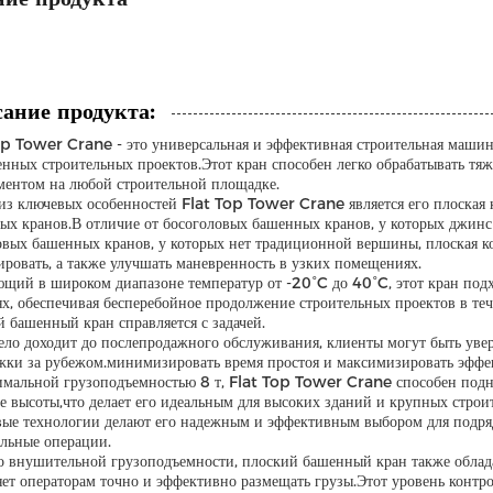
ание продукта:
op Tower Crane - это универсальная и эффективная строительная машина
нных строительных проектов.Этот кран способен легко обрабатывать тяж
ментом на любой строительной площадке.
из ключевых особенностей Flat Top Tower Crane является его плоская к
ых кранов.В отличие от босоголовых башенных кранов, у которых джинс
овых башенных кранов, у которых нет традиционной вершины, плоская кон
ировать, а также улучшать маневренность в узких помещениях.
ющий в широком диапазоне температур от -20°C до 40°C, этот кран под
х, обеспечивая бесперебойное продолжение строительных проектов в тече
 башенный кран справляется с задачей.
дело доходит до послепродажного обслуживания, клиенты могут быть уве
жки за рубежом.минимизировать время простоя и максимизировать эффек
имальной грузоподъемностью 8 т, Flat Top Tower Crane способен подн
е высоты,что делает его идеальным для высоких зданий и крупных строи
вые технологии делают его надежным и эффективным выбором для подр
ельные операции.
 внушительной грузоподъемности, плоский башенный кран также облада
яет операторам точно и эффективно размещать грузы.Этот уровень контро