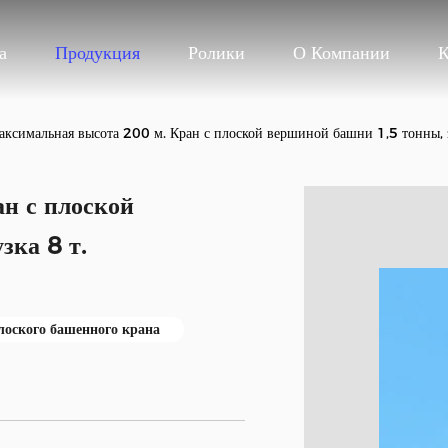
а
Продукция
Ролики
О Компании
К
аксимальная высота 200 м. Кран с плоской вершиной башни 1,5 тонны, з
н с плоской
зка 8 т.
лоского башенного крана