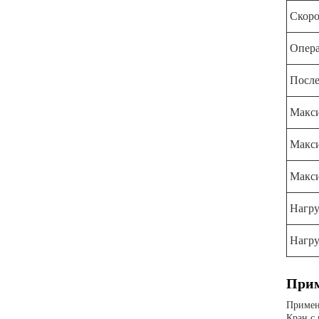
Скоро
Опера
После
Макси
Макси
Макси
Нагру
Нагру
Прим
Примен
Кран с 