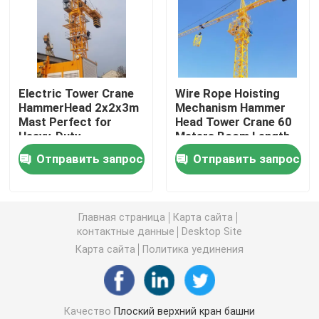
Luffing кран башни
Строительный подъемник
Electric Tower Crane
Wire Rope Hoisting
HammerHead 2x2x3m
Mechanism Hammer
Mast Perfect for
Head Tower Crane 60
Кран башни заграждения
Heavy-Duty
Meters Boom Length
Construction and
Suitable for -20C-50C
Отправить запрос
Отправить запрос
Efficiency
Environments
Гиб башенный кран
строительный подъемник
Главная страница
Карта сайта
контактные данные
Desktop Site
Карта сайта
Политика уединения
8-тонный башенный кран
10-тонный башенный кран
Качество
Плоский верхний кран башни