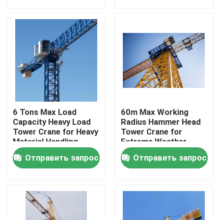
О Компании
Наша фабрика
контроль качества
6 Tons Max Load
60m Max Working
контактные данные
Capacity Heavy Load
Radius Hammer Head
Tower Crane for Heavy
Tower Crane for
Material Handling
Extreme Weather
Requirements
Conditions
Отправить запрос
Отправить запрос
Отправить запрос
Construction
Плоский верхний кран башни
Кран башни бабы молота