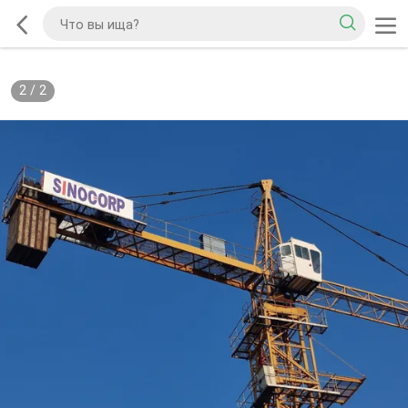
2
/
2