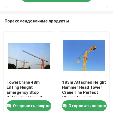
Порекомендованные продукты
Главная страница
TowerCrane 48m
183m Attached Height
Lifting Height
Hammer Head Tower
Emergency Stop
Crane The Perfect
Продукция
Button for Smooth
Choice for Tall
and Safe Construction
Structures
Отправить запрос
Отправить запрос
Ролики