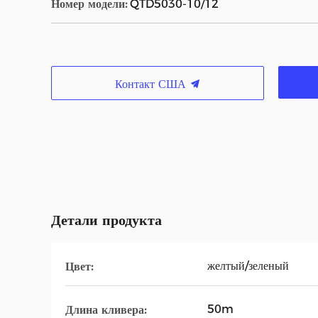
Номер модели:
QTD5030-10/12
Контакт США
Детали продукта
желтый/зеленый
Цвет:
50m
Длина кливера: