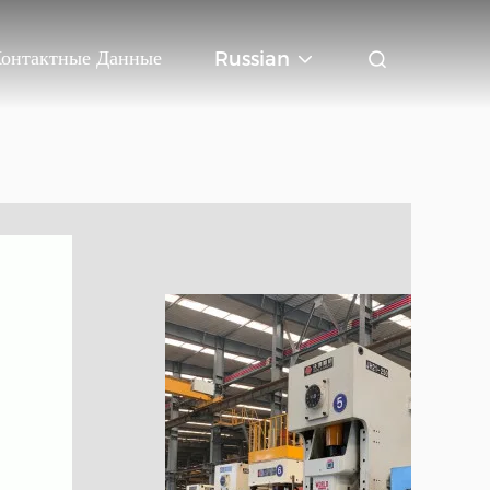
онтактные Данные
Russian