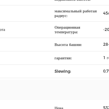
максимальный работая
45
радиус:
Операционная
ота
-2
температура:
28
Высота башни:
1 г
гарантия:
0,
Slewing:
53
Цена