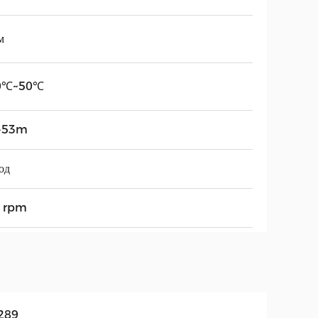
м
0℃~50℃
-53m
од
7 rpm
289