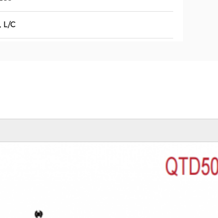
, L/C