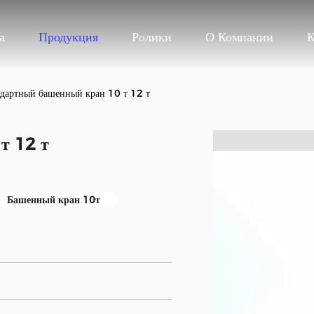
а
Продукция
Ролики
О Компании
К
дартный башенный кран 10 т 12 т
т 12 т
Башенный кран 10т