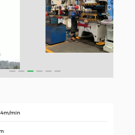
84m/min
3m