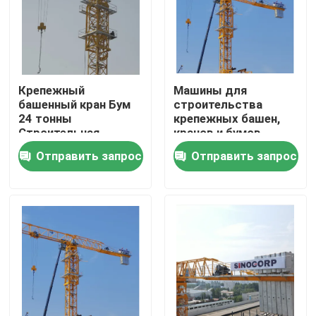
О Компании
Наша фабрика
Крепежный
Машины для
башенный кран Бум
строительства
24 тонны
крепежных башен,
контроль качества
Строительная
кранов и бумов
техника QTP8025-
Отправить запрос
Отправить запрос
24t
контактные данные
Отправить запрос
Плоский верхний кран башни
Кран башни бабы молота