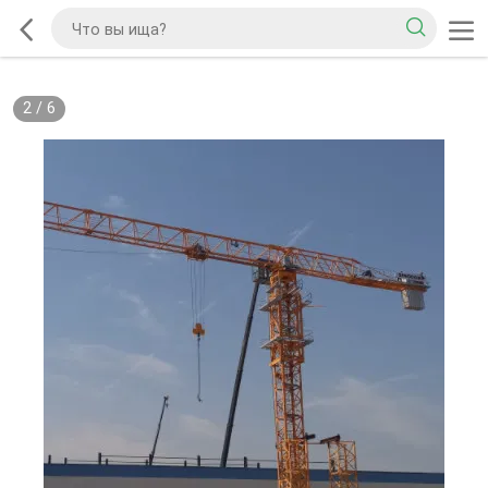
2
/
6