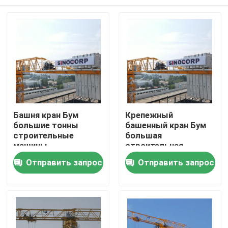
Башня кран Бум
Крепежный
большие тонны
башенный кран Бум
строительные
большая
машины
строительная
техника QTP8025
Главная страница
Отправить запрос
Отправить запрос
Продукция
Ролики